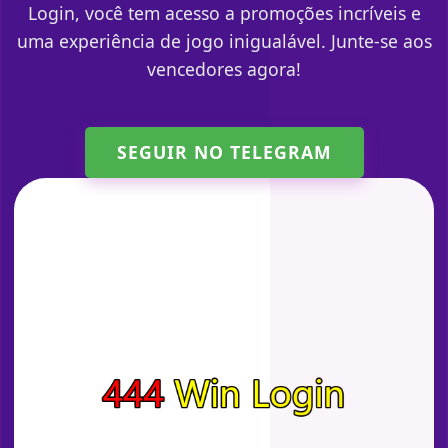
Login, você tem acesso a promoções incríveis e
uma experiência de jogo inigualável. Junte-se aos
vencedores agora!
SEGUIR NO TELEGRAM