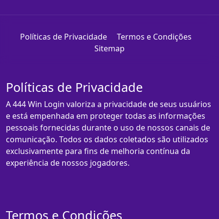
Políticas de Privacidade
Termos e Condições
Sitemap
Políticas de Privacidade
A 444 Win Login valoriza a privacidade de seus usuários
e está empenhada em proteger todas as informações
pessoais fornecidas durante o uso de nossos canais de
comunicação. Todos os dados coletados são utilizados
exclusivamente para fins de melhoria contínua da
experiência de nossos jogadores.
Termos e Condições