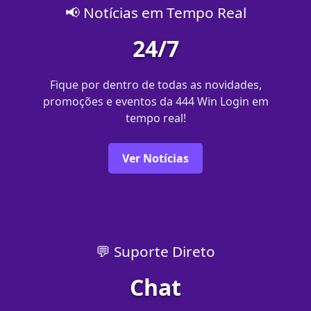
📢 Notícias em Tempo Real
24/7
Fique por dentro de todas as novidades,
promoções e eventos da 444 Win Login em
tempo real!
Ver Notícias
💬 Suporte Direto
Chat