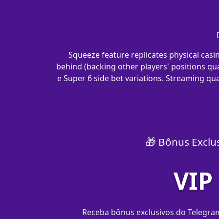
Squeeze feature replicates physical casi
behind (backing other players' positions qu
e Super 6 side bet variations. Streaming qu
🎁 Bônus Exclu
VIP
Receba bônus exclusivos do Telegra