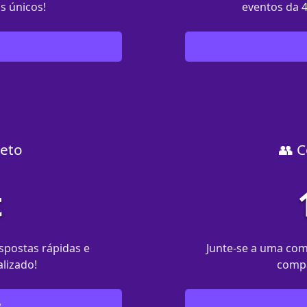
s únicos!
eventos da 
reto
👥 
t
espostas rápidas e
Junte-se a uma com
lizado!
compa
e