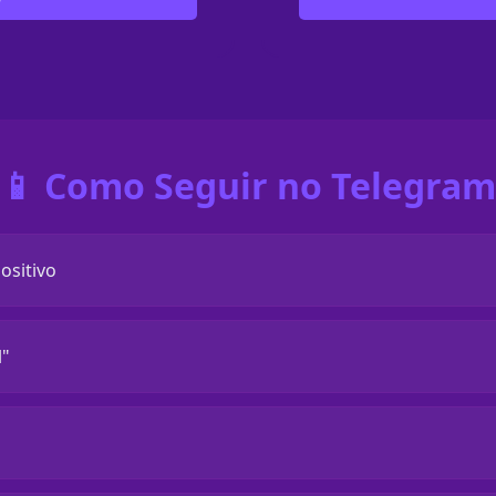
📱 Como Seguir no Telegram
ositivo
l"