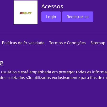
Acessos
Login
Registrar-se
Políticas de Privacidade
Termos e Condições
Sitemap
de
s usuários e está empenhada em proteger todas as informa
os coletados são utilizados exclusivamente para fins de m