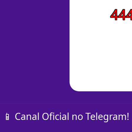
📱 Canal Oficial no Telegram!