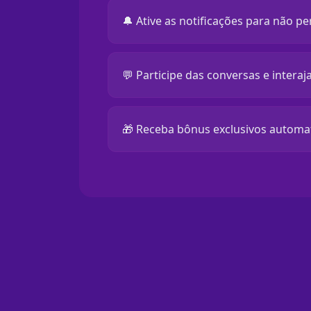
🔔 Ative as notificações para não p
💬 Participe das conversas e interaj
🎁 Receba bônus exclusivos autom