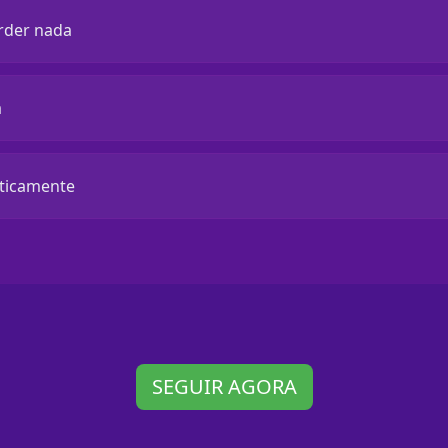
erder nada
a
aticamente
SEGUIR AGORA