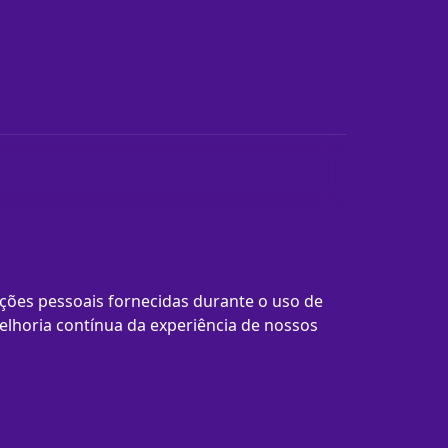
ções pessoais fornecidas durante o uso de
elhoria contínua da experiência de nossos