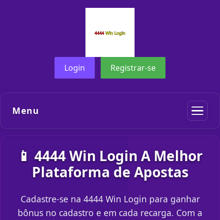
Login
Registrar-se
Menu
📱 4444 Win Login A Melhor
Plataforma de Apostas
Cadastre-se na 4444 Win Login para ganhar
bônus no cadastro e em cada recarga. Com a