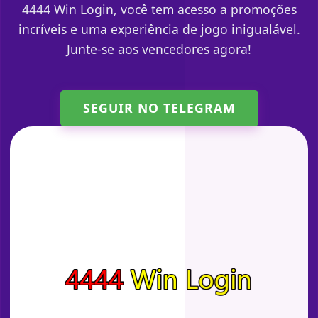
4444 Win Login, você tem acesso a promoções
incríveis e uma experiência de jogo inigualável.
Junte-se aos vencedores agora!
SEGUIR NO TELEGRAM