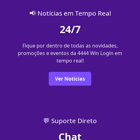
📢 Notícias em Tempo Real
24/7
Fique por dentro de todas as novidades,
promoções e eventos da 4444 Win Login em
tempo real!
Ver Notícias
💬 Suporte Direto
Chat