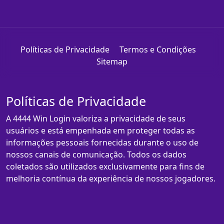
Políticas de Privacidade
Termos e Condições
Sitemap
Políticas de Privacidade
A 4444 Win Login valoriza a privacidade de seus
usuários e está empenhada em proteger todas as
informações pessoais fornecidas durante o uso de
nossos canais de comunicação. Todos os dados
coletados são utilizados exclusivamente para fins de
melhoria contínua da experiência de nossos jogadores.