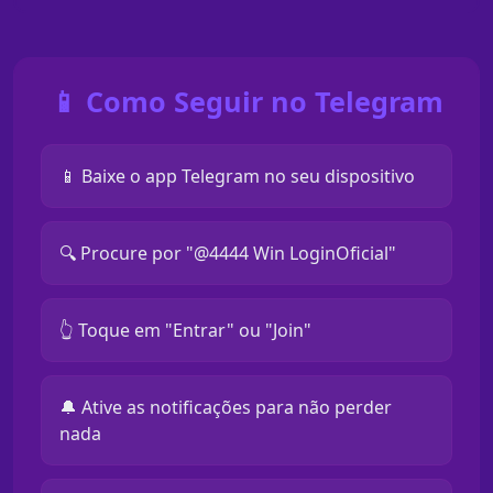
📱 Como Seguir no Telegram
📱 Baixe o app Telegram no seu dispositivo
🔍 Procure por "@4444 Win LoginOficial"
👆 Toque em "Entrar" ou "Join"
🔔 Ative as notificações para não perder
nada