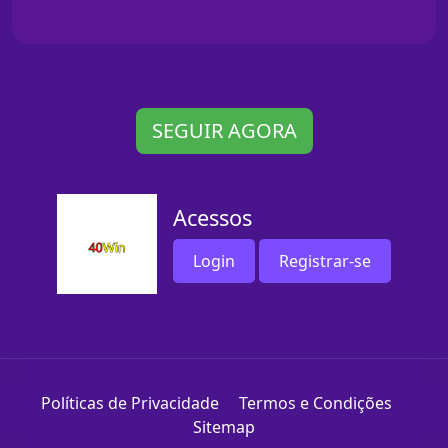
SEGUIR AGORA
Acessos
Login
Registrar-se
Políticas de Privacidade
Termos e Condições
Sitemap