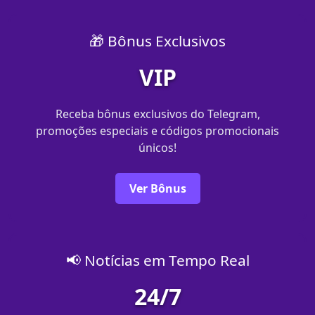
🎁 Bônus Exclusivos
VIP
Receba bônus exclusivos do Telegram,
promoções especiais e códigos promocionais
únicos!
Ver Bônus
📢 Notícias em Tempo Real
24/7