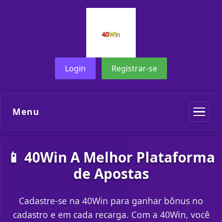
Login
Registrar-se
Menu
📱 40Win A Melhor Plataforma
de Apostas
Cadastre-se na 40Win para ganhar bônus no
cadastro e em cada recarga. Com a 40Win, você