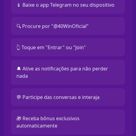
📱 Baixe o app Telegram no seu dispositivo
🔍 Procure por "@40WinOficial"
👆 Toque em "Entrar" ou "Join"
🔔 Ative as notificações para não perder
nada
💬 Participe das conversas e interaja
🎁 Receba bônus exclusivos
automaticamente