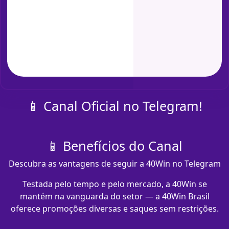
📱 Canal Oficial no Telegram!
📱 Benefícios do Canal
Descubra as vantagens de seguir a 40Win no Telegram
Testada pelo tempo e pelo mercado, a 40Win se
mantém na vanguarda do setor — a 40Win Brasil
oferece promoções diversas e saques sem restrições.