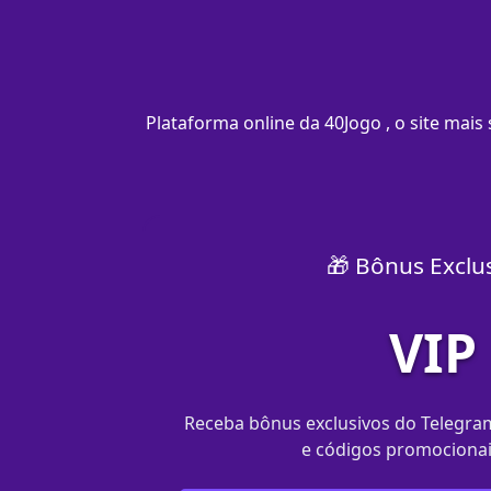
Plataforma online da 40Jogo , o site mais
🎁 Bônus Exclu
VIP
Receba bônus exclusivos do Telegra
e códigos promocionai