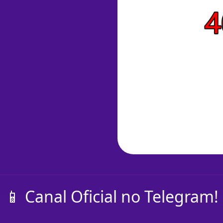
📱 Canal Oficial no Telegram!