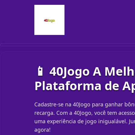
📱 40Jogo A Melh
Plataforma de A
Cadastre-se na 40Jogo para ganhar bôn
recarga. Com a 40Jogo, você tem acesso
uma experiência de jogo inigualável. J
agora!