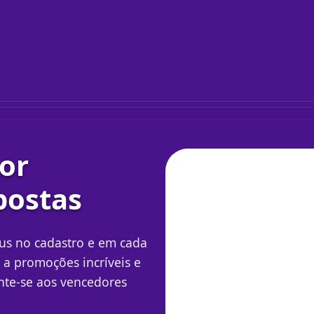
or
postas
us no cadastro e em cada
 a promoções incríveis e
unte-se aos vencedores