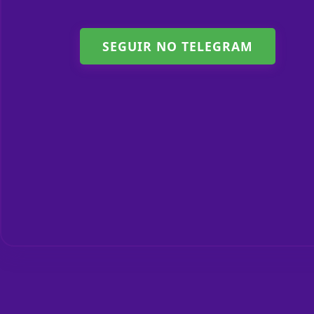
SEGUIR NO TELEGRAM