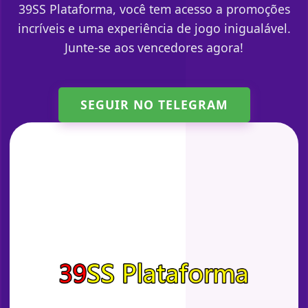
39SS Plataforma, você tem acesso a promoções
incríveis e uma experiência de jogo inigualável.
Junte-se aos vencedores agora!
SEGUIR NO TELEGRAM