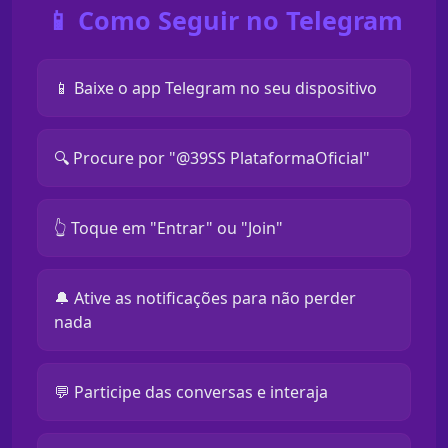
📱 Como Seguir no Telegram
📱 Baixe o app Telegram no seu dispositivo
🔍 Procure por "@39SS PlataformaOficial"
👆 Toque em "Entrar" ou "Join"
🔔 Ative as notificações para não perder
nada
💬 Participe das conversas e interaja