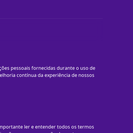
ções pessoais fornecidas durante o uso de
elhoria contínua da experiência de nossos
mportante ler e entender todos os termos