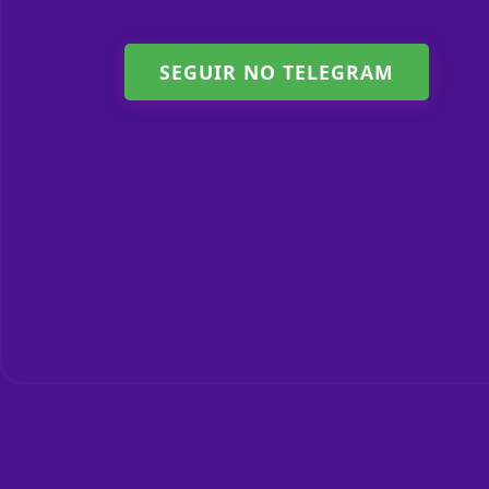
SEGUIR NO TELEGRAM