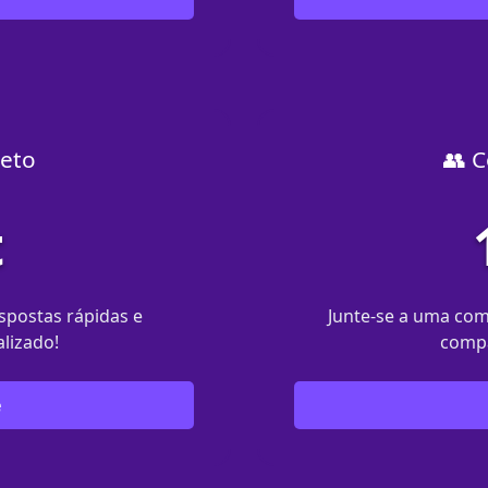
reto
👥 
t
espostas rápidas e
Junte-se a uma com
lizado!
compa
e