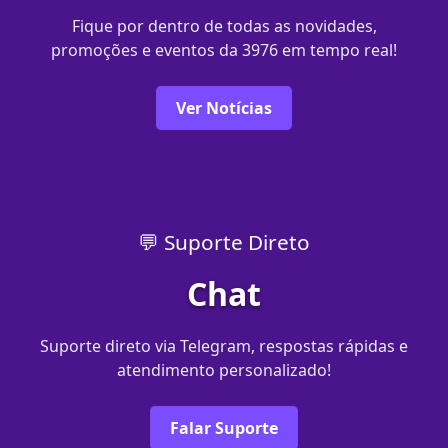
Fique por dentro de todas as novidades,
promoções e eventos da 3976 em tempo real!
Ver Notícias
💬 Suporte Direto
Chat
Suporte direto via Telegram, respostas rápidas e
atendimento personalizado!
Falar Suporte