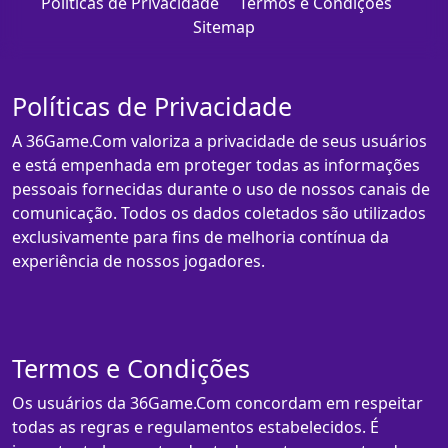
Políticas de Privacidade
Termos e Condições
Sitemap
Políticas de Privacidade
A 36Game.Com valoriza a privacidade de seus usuários
e está empenhada em proteger todas as informações
pessoais fornecidas durante o uso de nossos canais de
comunicação. Todos os dados coletados são utilizados
exclusivamente para fins de melhoria contínua da
experiência de nossos jogadores.
Termos e Condições
Os usuários da 36Game.Com concordam em respeitar
todas as regras e regulamentos estabelecidos. É