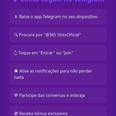
📱 Baixe o app Telegram no seu dispositivo
🔍 Procure por "@365 SlotsOficial"
👆 Toque em "Entrar" ou "Join"
🔔 Ative as notificações para não perder
nada
💬 Participe das conversas e interaja
🎁 Receba bônus exclusivos