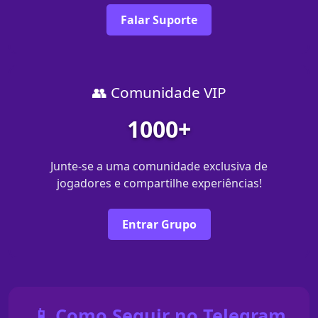
Falar Suporte
👥 Comunidade VIP
1000+
Junte-se a uma comunidade exclusiva de
jogadores e compartilhe experiências!
Entrar Grupo
📱 Como Seguir no Telegram