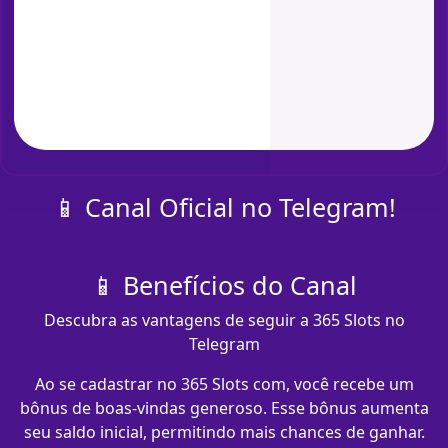
📱 Canal Oficial no Telegram!
📱 Benefícios do Canal
Descubra as vantagens de seguir a 365 Slots no
Telegram
Ao se cadastrar no 365 Slots com​, você recebe um
bônus de boas-vindas generoso. Esse bônus aumenta
seu saldo inicial, permitindo mais chances de ganhar.