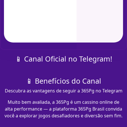
📱 Canal Oficial no Telegram!
📱 Benefícios do Canal
Descubra as vantagens de seguir a 365Pg no Telegram
Muito bem avaliada, a 365Pg é um cassino online de
alta performance — a plataforma 365Pg Brasil convida
você a explorar jogos desafiadores e diversão sem fim.