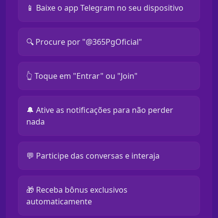
📱 Baixe o app Telegram no seu dispositivo
🔍 Procure por "@365PgOficial"
👆 Toque em "Entrar" ou "Join"
🔔 Ative as notificações para não perder
nada
💬 Participe das conversas e interaja
🎁 Receba bônus exclusivos
automaticamente