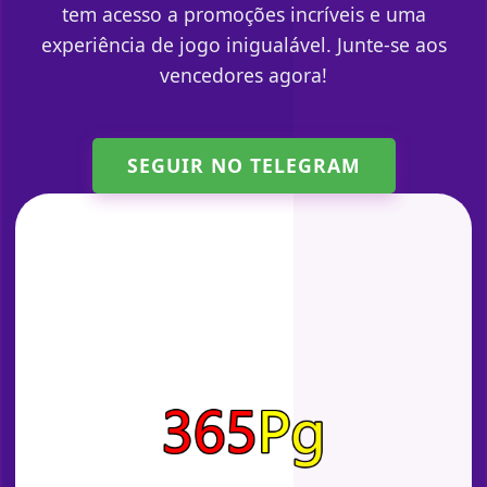
tem acesso a promoções incríveis e uma
experiência de jogo inigualável. Junte-se aos
vencedores agora!
SEGUIR NO TELEGRAM