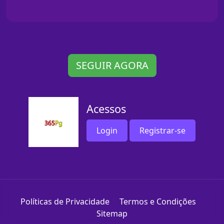
SEGUIR AGORA
Acessos
Login
Registrar-se
Políticas de Privacidade
Termos e Condições
Sitemap