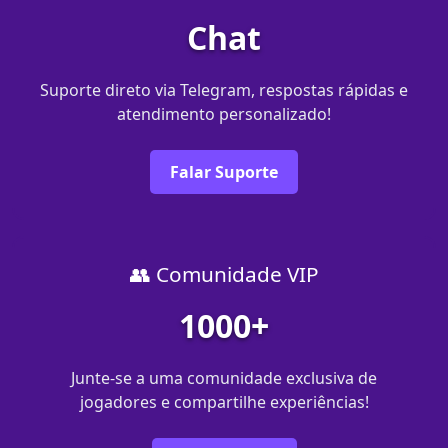
Chat
Suporte direto via Telegram, respostas rápidas e
atendimento personalizado!
Falar Suporte
👥 Comunidade VIP
1000+
Junte-se a uma comunidade exclusiva de
jogadores e compartilhe experiências!