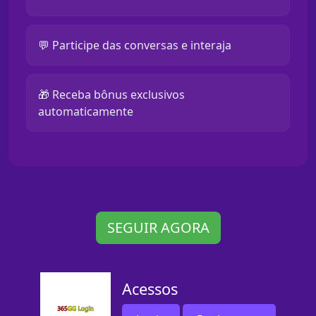
💬 Participe das conversas e interaja
🎁 Receba bônus exclusivos
automaticamente
SEGUIR AGORA
Acessos