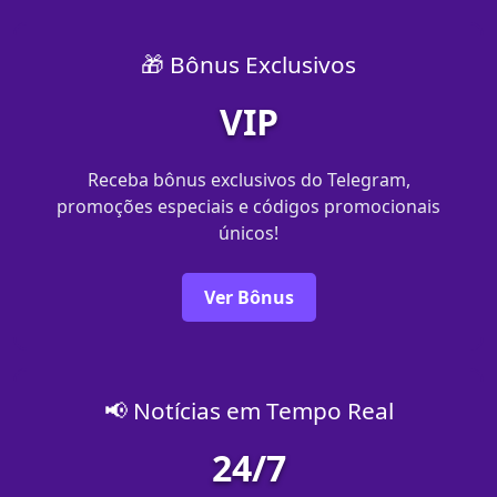
🎁 Bônus Exclusivos
VIP
Receba bônus exclusivos do Telegram,
promoções especiais e códigos promocionais
únicos!
Ver Bônus
📢 Notícias em Tempo Real
24/7