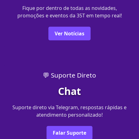
Fique por dentro de todas as novidades,
promoções e eventos da 35T em tempo real!
Ver Notícias
💬 Suporte Direto
Chat
Suporte direto via Telegram, respostas rápidas e
atendimento personalizado!
Falar Suporte