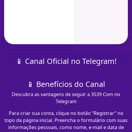
📱 Canal Oficial no Telegram!
📱 Benefícios do Canal
Descubra as vantagens de seguir a 3539 Com no
Telegram
Para criar sua conta, clique no botão “Registrar” no
topo da página inicial. Preencha o formulário com suas
informações pessoais, como nome, e-mail e data de