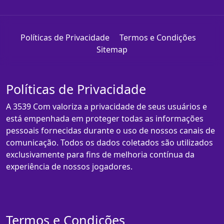
Políticas de Privacidade
Termos e Condições
Sitemap
Políticas de Privacidade
A 3539 Com valoriza a privacidade de seus usuários e
está empenhada em proteger todas as informações
pessoais fornecidas durante o uso de nossos canais de
comunicação. Todos os dados coletados são utilizados
exclusivamente para fins de melhoria contínua da
experiência de nossos jogadores.
Termos e Condições