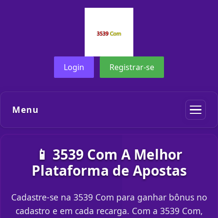
Login
Registrar-se
Menu
📱 3539 Com A Melhor
Plataforma de Apostas
Cadastre-se na 3539 Com para ganhar bônus no
cadastro e em cada recarga. Com a 3539 Com,