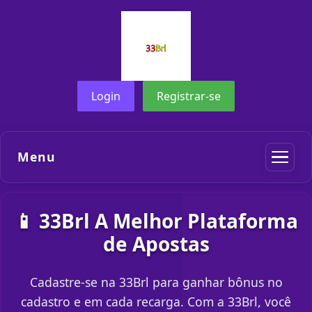
Login
Registrar-se
Menu
📱 33Brl A Melhor Plataforma
de Apostas
Cadastre-se na 33Brl para ganhar bônus no
cadastro e em cada recarga. Com a 33Brl, você