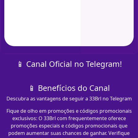
📱 Canal Oficial no Telegram!
📱 Benefícios do Canal
Descubra as vantagens de seguir a 33Brl no Telegram
Fique de olho em promoções e códigos promocionais
exclusivos: O 33Brl com​ frequentemente oferece
promoções especiais e códigos promocionais que
podem aumentar suas chances de ganhar. Verifique