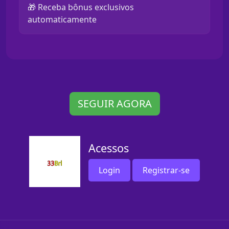
🎁 Receba bônus exclusivos
automaticamente
SEGUIR AGORA
Acessos
Login
Registrar-se