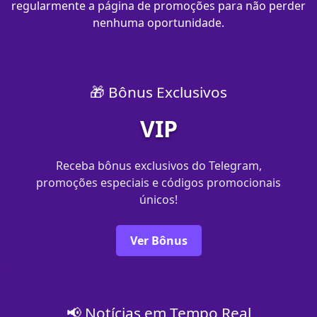
regularmente a página de promoções para não perder
nenhuma oportunidade.
🎁 Bônus Exclusivos
VIP
Receba bônus exclusivos do Telegram,
promoções especiais e códigos promocionais
únicos!
Ver Bônus
📢 Notícias em Tempo Real