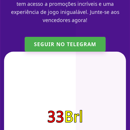
tem acesso a promoções incríveis e uma
experiência de jogo inigualável. Junte-se aos
vencedores agora!
SEGUIR NO TELEGRAM