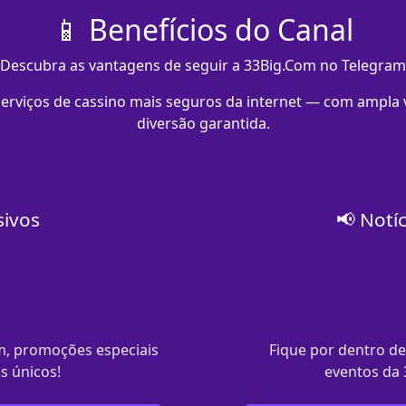
📱 Benefícios do Canal
Descubra as vantagens de seguir a 33Big.Com no Telegram
serviços de cassino mais seguros da internet — com ampla v
diversão garantida.
sivos
📢 Notí
m, promoções especiais
Fique por dentro d
s únicos!
eventos da 