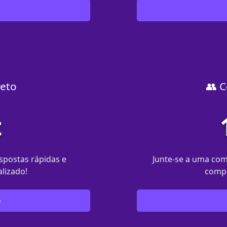
reto
👥 
t
espostas rápidas e
Junte-se a uma com
lizado!
compa
e