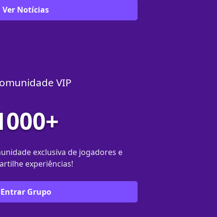
Ver Notícias
Comunidade VIP
1000+
unidade exclusiva de jogadores e
rtilhe experiências!
Entrar Grupo