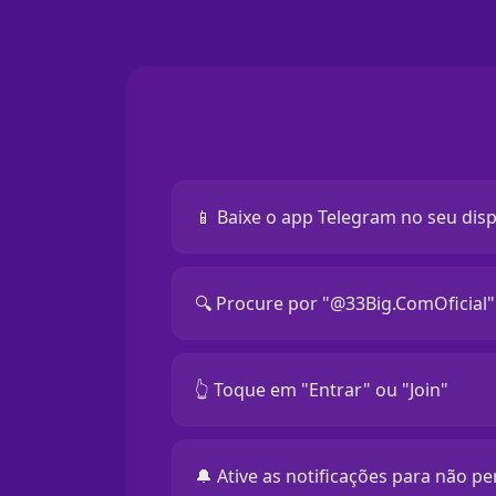
📱 Baixe o app Telegram no seu disp
🔍 Procure por "@33Big.ComOficial"
👆 Toque em "Entrar" ou "Join"
🔔 Ative as notificações para não p