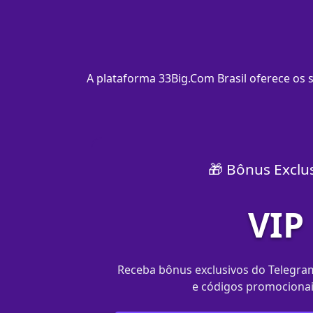
A plataforma 33Big.Com Brasil oferece os 
🎁 Bônus Exclu
VIP
Receba bônus exclusivos do Telegra
e códigos promocionai