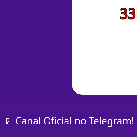
📱 Canal Oficial no Telegram!