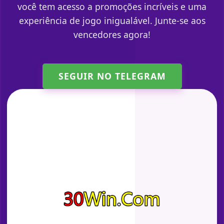
você tem acesso a promoções incríveis e uma
experiência de jogo inigualável. Junte-se aos
vencedores agora!
SEGUIR NO TELEGRAM