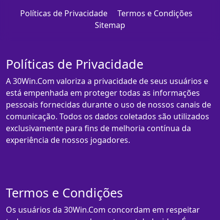
Políticas de Privacidade
Termos e Condições
Sitemap
Políticas de Privacidade
A 30Win.Com valoriza a privacidade de seus usuários e
está empenhada em proteger todas as informações
pessoais fornecidas durante o uso de nossos canais de
comunicação. Todos os dados coletados são utilizados
exclusivamente para fins de melhoria contínua da
experiência de nossos jogadores.
Termos e Condições
Os usuários da 30Win.Com concordam em respeitar