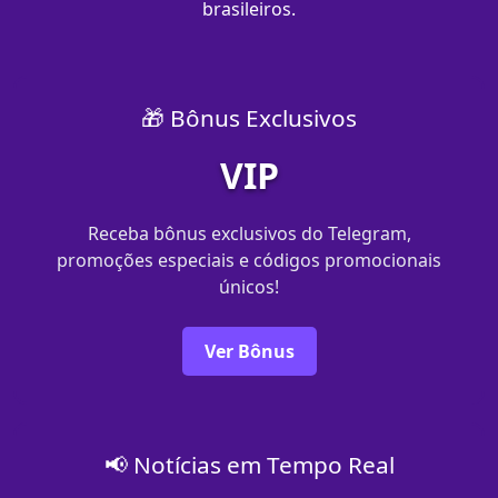
brasileiros.
🎁 Bônus Exclusivos
VIP
Receba bônus exclusivos do Telegram,
promoções especiais e códigos promocionais
únicos!
Ver Bônus
📢 Notícias em Tempo Real