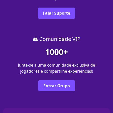
Falar Suporte
👥 Comunidade VIP
1000+
Junte-se a uma comunidade exclusiva de
jogadores e compartilhe experiências!
Entrar Grupo