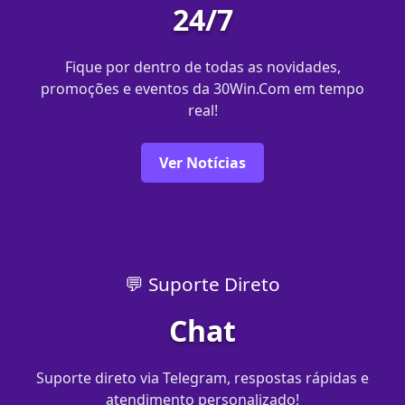
24/7
Fique por dentro de todas as novidades,
promoções e eventos da 30Win.Com em tempo
real!
Ver Notícias
💬 Suporte Direto
Chat
Suporte direto via Telegram, respostas rápidas e
atendimento personalizado!