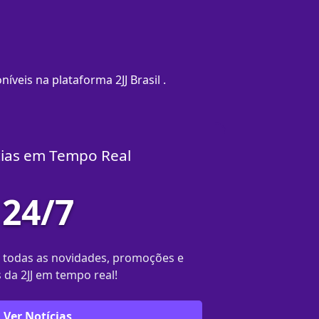
veis na plataforma 2JJ Brasil .
cias em Tempo Real
24/7
e todas as novidades, promoções e
 da 2JJ em tempo real!
Ver Notícias