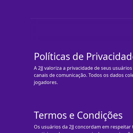
Políticas de Privacida
A 2JJ valoriza a privacidade de seus usuár
canais de comunicação. Todos os dados cole
jogadores.
Termos e Condições
Os usuários da 2JJ concordam em respeitar 