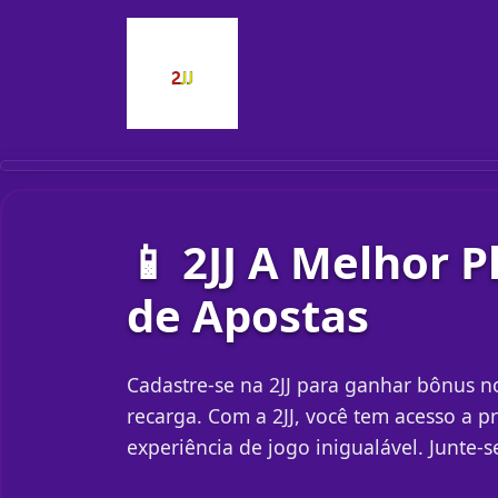
📱 2JJ A Melhor 
de Apostas
Cadastre-se na 2JJ para ganhar bônus n
recarga. Com a 2JJ, você tem acesso a p
experiência de jogo inigualável. Junte-