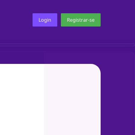
Login
Registrar-se