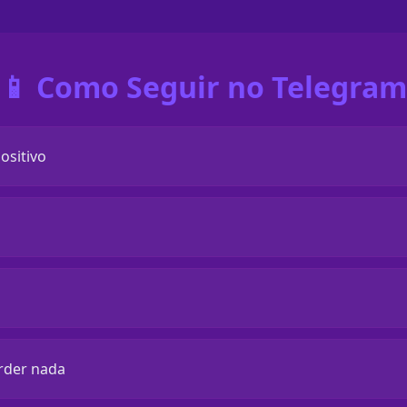
📱 Como Seguir no Telegram
ositivo
erder nada