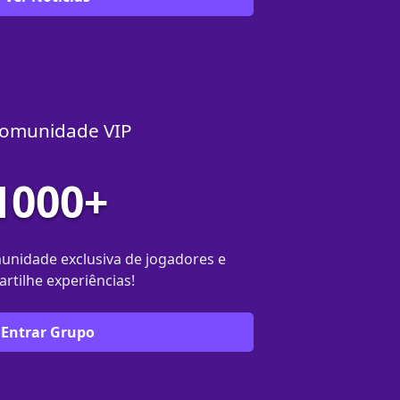
Comunidade VIP
1000+
unidade exclusiva de jogadores e
rtilhe experiências!
Entrar Grupo