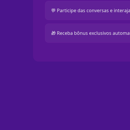
💬 Participe das conversas e interaj
🎁 Receba bônus exclusivos autom