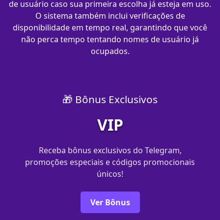
de usuário caso sua primeira escolha já esteja em uso.
O sistema também inclui verificações de
disponibilidade em tempo real, garantindo que você
não perca tempo tentando nomes de usuário já
ocupados.
🎁 Bônus Exclusivos
VIP
Receba bônus exclusivos do Telegram,
promoções especiais e códigos promocionais
únicos!
Ver Bônus