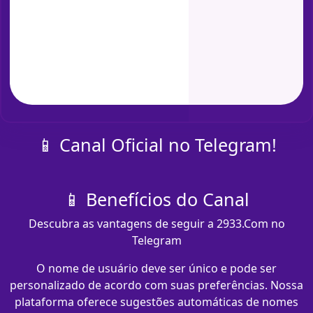
📱 Canal Oficial no Telegram!
📱 Benefícios do Canal
Descubra as vantagens de seguir a 2933.Com no
Telegram
O nome de usuário deve ser único e pode ser
personalizado de acordo com suas preferências. Nossa
plataforma oferece sugestões automáticas de nomes