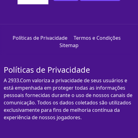
Políticas de Privacidade
Termos e Condições
Sitemap
Políticas de Privacidade
A 2933.Com valoriza a privacidade de seus usuários e
está empenhada em proteger todas as informações
pessoais fornecidas durante o uso de nossos canais de
comunicação. Todos os dados coletados são utilizados
exclusivamente para fins de melhoria contínua da
experiência de nossos jogadores.