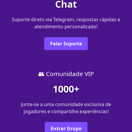
Chat
Suporte direto via Telegram, respostas rápidas e
atendimento personalizado!
Falar Suporte
👥 Comunidade VIP
1000+
Junte-se a uma comunidade exclusiva de
jogadores e compartilhe experiências!
Entrar Grupo