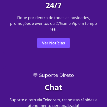
24/7
Fique por dentro de todas as novidades,
promoções e eventos da 27Game Vip em tempo
real!
Ver Notícias
💬 Suporte Direto
Chat
Suporte direto via Telegram, respostas rápidas e
atendimento personalizado!