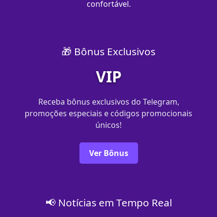
confortável.
🎁 Bônus Exclusivos
VIP
Receba bônus exclusivos do Telegram,
promoções especiais e códigos promocionais
únicos!
Ver Bônus
📢 Notícias em Tempo Real