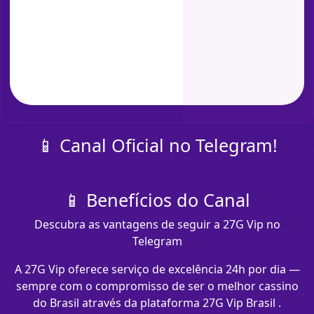
📱 Canal Oficial no Telegram!
📱 Benefícios do Canal
Descubra as vantagens de seguir a 27G Vip no
Telegram
A 27G Vip oferece serviço de excelência 24h por dia —
sempre com o compromisso de ser o melhor cassino
do Brasil através da plataforma 27G Vip Brasil .