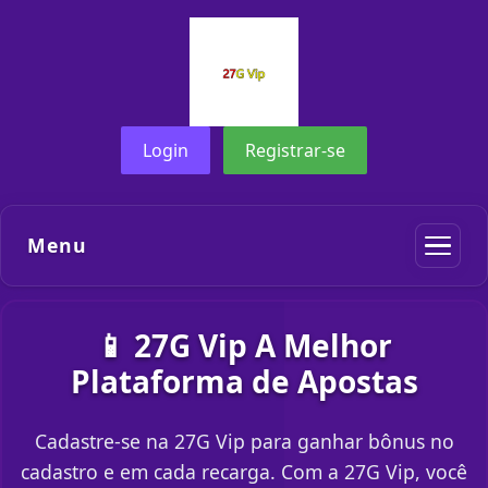
Login
Registrar-se
Menu
📱 27G Vip A Melhor
Plataforma de Apostas
Cadastre-se na 27G Vip para ganhar bônus no
cadastro e em cada recarga. Com a 27G Vip, você