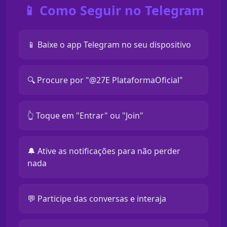
📱 Como Seguir no Telegram
📱 Baixe o app Telegram no seu dispositivo
🔍 Procure por "@27E PlataformaOficial"
👆 Toque em "Entrar" ou "Join"
🔔 Ative as notificações para não perder
nada
💬 Participe das conversas e interaja