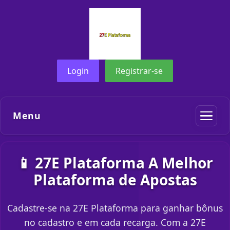
Login
Registrar-se
Menu
📱 27E Plataforma A Melhor
Plataforma de Apostas
Cadastre-se na 27E Plataforma para ganhar bônus
no cadastro e em cada recarga. Com a 27E