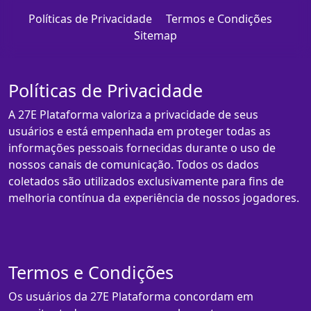
Políticas de Privacidade
Termos e Condições
Sitemap
Políticas de Privacidade
A 27E Plataforma valoriza a privacidade de seus
usuários e está empenhada em proteger todas as
informações pessoais fornecidas durante o uso de
nossos canais de comunicação. Todos os dados
coletados são utilizados exclusivamente para fins de
melhoria contínua da experiência de nossos jogadores.
Termos e Condições
Os usuários da 27E Plataforma concordam em