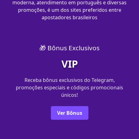
moderna, atendimento em português e diversas
promoções, é um dos sites preferidos entre
apostadores brasileiros
🎁 Bônus Exclusivos
VIP
Receba bônus exclusivos do Telegram,
promoções especiais e códigos promocionais
únicos!
Ver Bônus