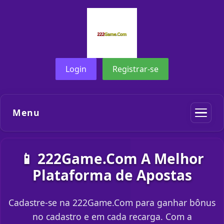
Login
Registrar-se
Menu
📱 222Game.Com A Melhor
Plataforma de Apostas
Cadastre-se na 222Game.Com para ganhar bônus
no cadastro e em cada recarga. Com a