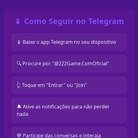
📱 Como Seguir no Telegram
📱 Baixe o app Telegram no seu dispositivo
🔍 Procure por "@222Game.ComOficial"
👆 Toque em "Entrar" ou "Join"
🔔 Ative as notificações para não perder
nada
💬 Participe das conversas e interaja