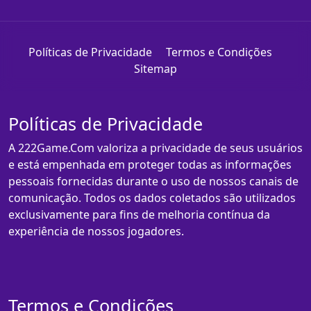
Políticas de Privacidade
Termos e Condições
Sitemap
Políticas de Privacidade
A 222Game.Com valoriza a privacidade de seus usuários
e está empenhada em proteger todas as informações
pessoais fornecidas durante o uso de nossos canais de
comunicação. Todos os dados coletados são utilizados
exclusivamente para fins de melhoria contínua da
experiência de nossos jogadores.
Termos e Condições