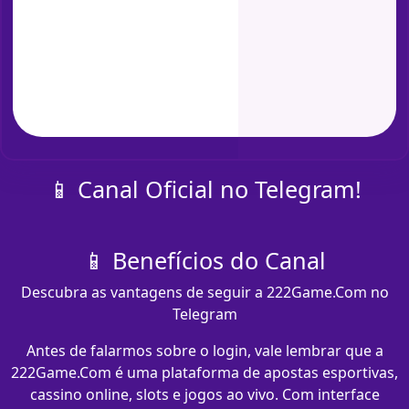
📱 Canal Oficial no Telegram!
📱 Benefícios do Canal
Descubra as vantagens de seguir a 222Game.Com no
Telegram
Antes de falarmos sobre o login, vale lembrar que a
222Game.Com é uma plataforma de apostas esportivas,
cassino online, slots e jogos ao vivo. Com interface