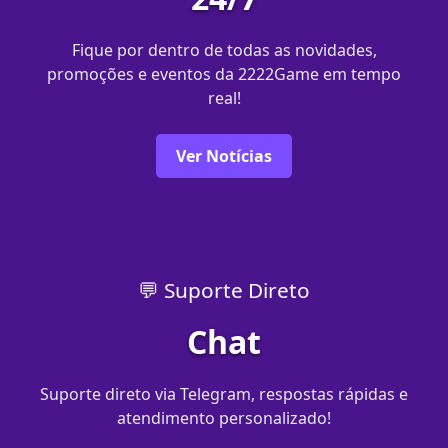
Fique por dentro de todas as novidades,
promoções e eventos da 2222Game em tempo
real!
Ver Notícias
💬 Suporte Direto
Chat
Suporte direto via Telegram, respostas rápidas e
atendimento personalizado!