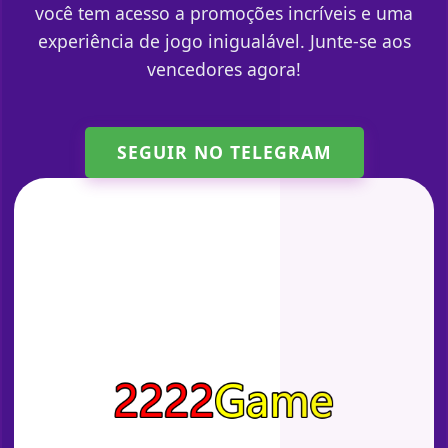
você tem acesso a promoções incríveis e uma
experiência de jogo inigualável. Junte-se aos
vencedores agora!
SEGUIR NO TELEGRAM