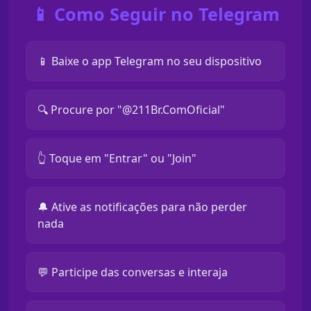
📱 Como Seguir no Telegram
📱 Baixe o app Telegram no seu dispositivo
🔍 Procure por "@211Br.ComOficial"
👆 Toque em "Entrar" ou "Join"
🔔 Ative as notificações para não perder
nada
💬 Participe das conversas e interaja