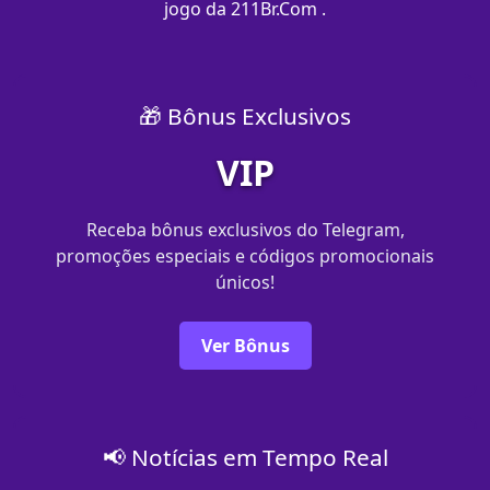
jogo da 211Br.Com .
🎁 Bônus Exclusivos
VIP
Receba bônus exclusivos do Telegram,
promoções especiais e códigos promocionais
únicos!
Ver Bônus
📢 Notícias em Tempo Real