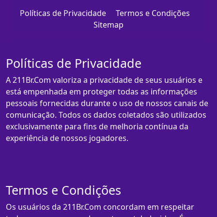
Políticas de Privacidade
Termos e Condições
Sitemap
Políticas de Privacidade
A 211Br.Com valoriza a privacidade de seus usuários e
está empenhada em proteger todas as informações
pessoais fornecidas durante o uso de nossos canais de
comunicação. Todos os dados coletados são utilizados
exclusivamente para fins de melhoria contínua da
experiência de nossos jogadores.
Termos e Condições
Os usuários da 211Br.Com concordam em respeitar