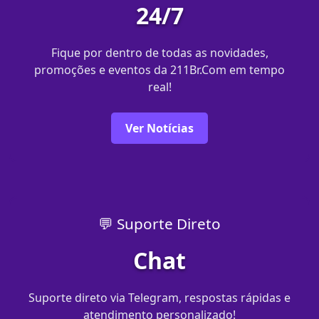
24/7
Fique por dentro de todas as novidades,
promoções e eventos da 211Br.Com em tempo
real!
Ver Notícias
💬 Suporte Direto
Chat
Suporte direto via Telegram, respostas rápidas e
atendimento personalizado!