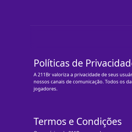
Políticas de Privacida
A 211Br valoriza a privacidade de seus usu
nossos canais de comunicação. Todos os dad
jogadores.
Termos e Condições