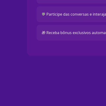
💬 Participe das conversas e interaj
🎁 Receba bônus exclusivos autom