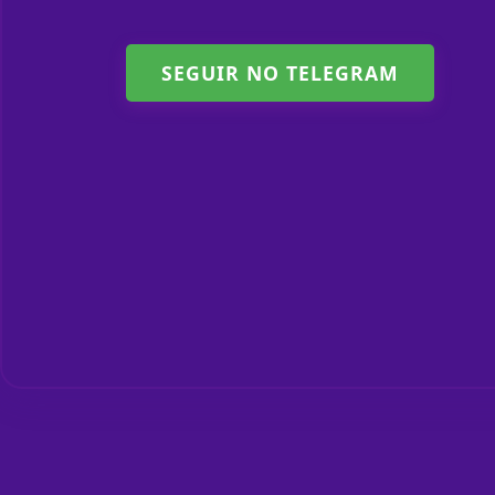
SEGUIR NO TELEGRAM