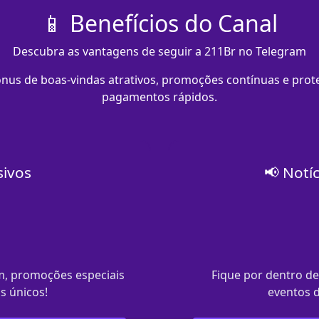
📱 Benefícios do Canal
Descubra as vantagens de seguir a 211Br no Telegram
ônus de boas-vindas atrativos, promoções contínuas e pro
pagamentos rápidos.
sivos
📢 Notí
m, promoções especiais
Fique por dentro d
s únicos!
eventos 