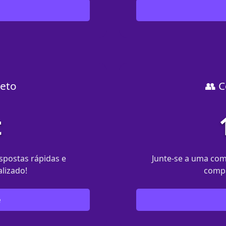
reto
👥 
t
espostas rápidas e
Junte-se a uma com
lizado!
compa
e