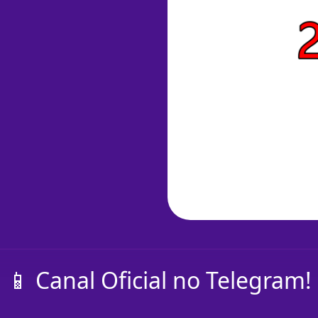
📱 Canal Oficial no Telegram!