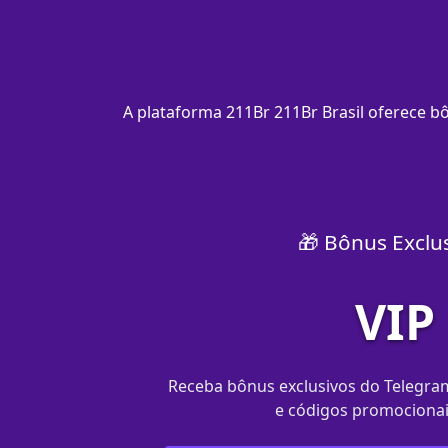
A plataforma 211Br 211Br Brasil oferece b
🎁 Bônus Exclu
VIP
Receba bônus exclusivos do Telegra
e códigos promocionai