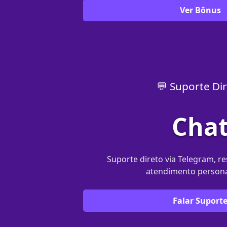
Ver Bônus
💬 Suporte Di
Cha
Suporte direto via Telegram, r
atendimento persona
Falar Suport