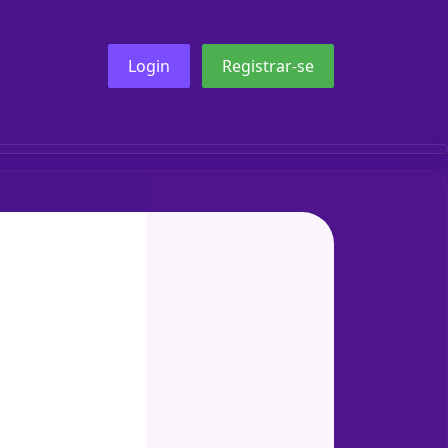
Login
Registrar-se