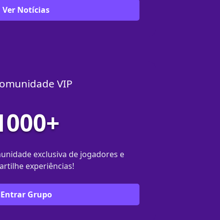
Ver Notícias
Comunidade VIP
1000+
unidade exclusiva de jogadores e
rtilhe experiências!
Entrar Grupo