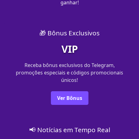
ganhar!
🎁 Bônus Exclusivos
VIP
Receba bônus exclusivos do Telegram,
promoções especiais e códigos promocionais
únicos!
Ver Bônus
📢 Notícias em Tempo Real