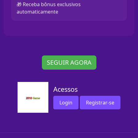
🎁 Receba bônus exclusivos
automaticamente
SEGUIR AGORA
Acessos
Login
Registrar-se