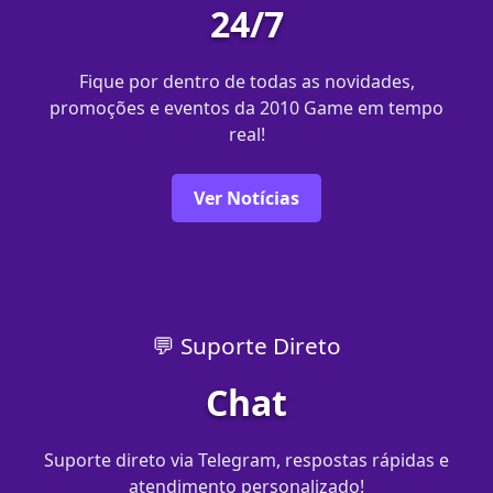
24/7
Fique por dentro de todas as novidades,
promoções e eventos da 2010 Game em tempo
real!
Ver Notícias
💬 Suporte Direto
Chat
Suporte direto via Telegram, respostas rápidas e
atendimento personalizado!