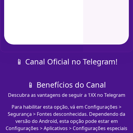
📱 Canal Oficial no Telegram!
📱 Benefícios do Canal
Descubra as vantagens de seguir a 1XX no Telegram
Para habilitar esta opção, vá em Configurações >
Segurança > Fontes desconhecidas. Dependendo da
versão do Android, esta opção pode estar em
Configurações > Aplicativos > Configurações especiais