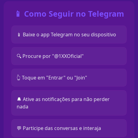
📱 Como Seguir no Telegram
📱 Baixe o app Telegram no seu dispositivo
🔍 Procure por "@1XXOficial"
👆 Toque em "Entrar" ou "Join"
🔔 Ative as notificações para não perder
nada
💬 Participe das conversas e interaja