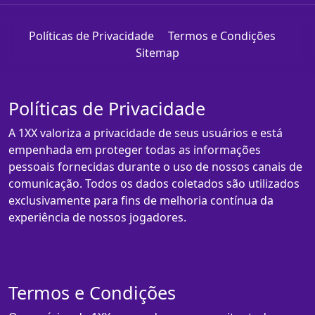
Políticas de Privacidade
Termos e Condições
Sitemap
Políticas de Privacidade
A 1XX valoriza a privacidade de seus usuários e está
empenhada em proteger todas as informações
pessoais fornecidas durante o uso de nossos canais de
comunicação. Todos os dados coletados são utilizados
exclusivamente para fins de melhoria contínua da
experiência de nossos jogadores.
Termos e Condições