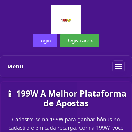
Login
Registrar-se
Menu
📱 199W A Melhor Plataforma
de Apostas
Cadastre-se na 199W para ganhar bônus no
cadastro e em cada recarga. Com a 199W, você