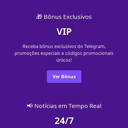
🎁 Bônus Exclusivos
VIP
Receba bônus exclusivos do Telegram,
promoções especiais e códigos promocionais
únicos!
Ver Bônus
📢 Notícias em Tempo Real
24/7