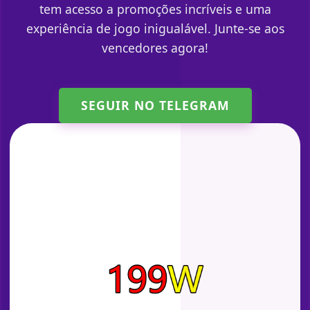
tem acesso a promoções incríveis e uma
experiência de jogo inigualável. Junte-se aos
vencedores agora!
SEGUIR NO TELEGRAM