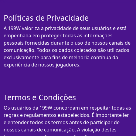
Políticas de Privacidade
A 199W valoriza a privacidade de seus usuários e está
empenhada em proteger todas as informações
pessoais fornecidas durante o uso de nossos canais de
comunicação. Todos os dados coletados são utilizados
exclusivamente para fins de melhoria contínua da
experiência de nossos jogadores.
Termos e Condições
Os usuários da 199W concordam em respeitar todas as
regras e regulamentos estabelecidos. É importante ler
e entender todos os termos antes de participar de
nossos canais de comunicação. A violação destes