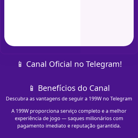
📱 Canal Oficial no Telegram!
📱 Benefícios do Canal
Descubra as vantagens de seguir a 199W no Telegram
A 199W proporciona serviço completo e a melhor
experiência de jogo — saques milionários com
pagamento imediato e reputação garantida.