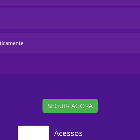
a
aticamente
SEGUIR AGORA
Acessos