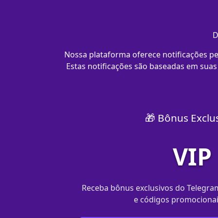
D
Nossa plataforma oferece notificações p
Estas notificações são baseadas em suas
🎁 Bônus Exclu
VIP
Receba bônus exclusivos do Telegra
e códigos promocionai