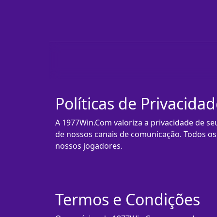
Políticas de Privacida
A 1977Win.Com valoriza a privacidade de s
de nossos canais de comunicação. Todos os 
nossos jogadores.
Termos e Condições