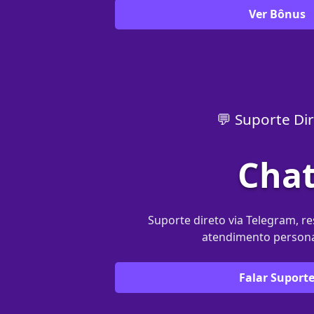
Ver Bônus
💬 Suporte Di
Cha
Suporte direto via Telegram, r
atendimento persona
Falar Suport