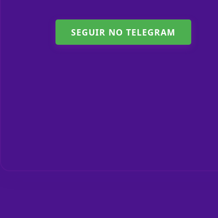
SEGUIR NO TELEGRAM