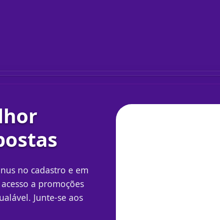
lhor
postas
nus no cadastro e em
 acesso a promoções
ualável. Junte-se aos