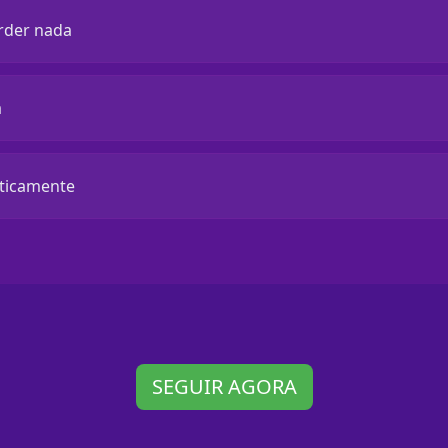
erder nada
a
aticamente
SEGUIR AGORA