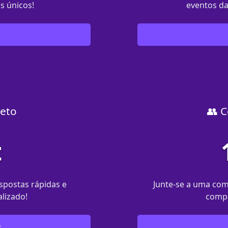
s únicos!
eventos da
reto
👥 
t
espostas rápidas e
Junte-se a uma com
lizado!
compa
e