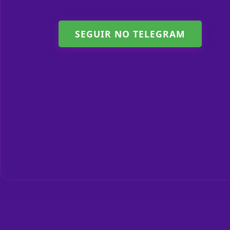
SEGUIR NO TELEGRAM