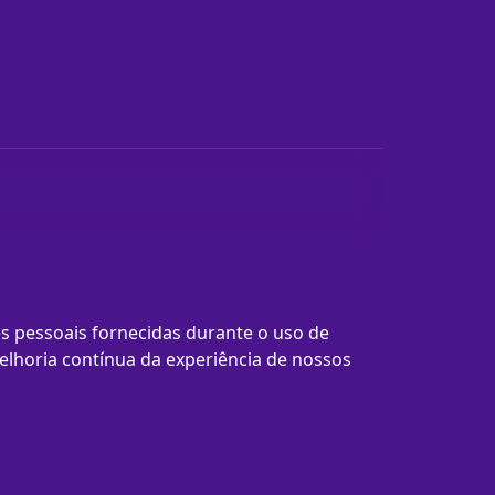
s pessoais fornecidas durante o uso de
elhoria contínua da experiência de nossos