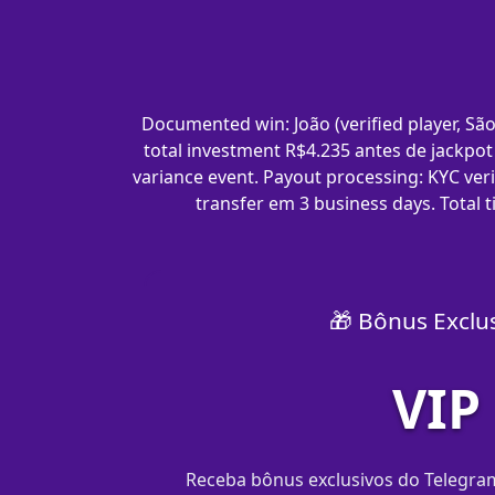
Documented win: João (verified player, São
total investment R$4.235 antes de jackpot
variance event. Payout processing: KYC veri
transfer em 3 business days. Total 
🎁 Bônus Exclu
VIP
Receba bônus exclusivos do Telegra