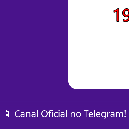
📱 Canal Oficial no Telegram!