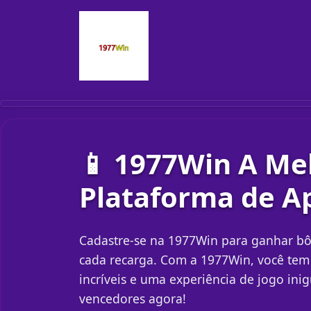
📱 1977Win A Me
Plataforma de A
Cadastre-se na 1977Win para ganhar bô
cada recarga. Com a 1977Win, você tem
incríveis e uma experiência de jogo inig
vencedores agora!