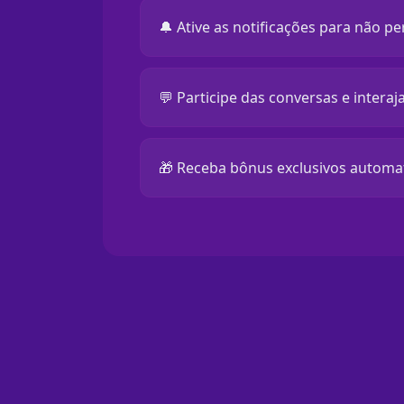
🔔 Ative as notificações para não p
💬 Participe das conversas e interaj
🎁 Receba bônus exclusivos autom