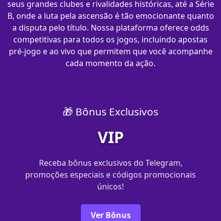
seus grandes clubes e rivalidades históricas, até a Série
B, onde a luta pela ascensão é tão emocionante quanto
a disputa pelo título. Nossa plataforma oferece odds
competitivas para todos os jogos, incluindo apostas
pré-jogo e ao vivo que permitem que você acompanhe
cada momento da ação.
🎁 Bônus Exclusivos
VIP
Receba bônus exclusivos do Telegram,
promoções especiais e códigos promocionais
únicos!
Ver Bônus