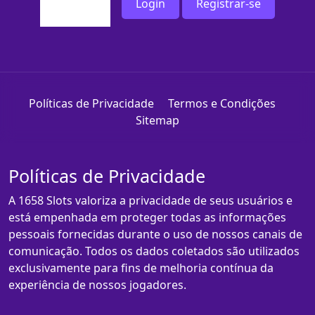
Login
Registrar-se
Políticas de Privacidade
Termos e Condições
Sitemap
Políticas de Privacidade
A 1658 Slots valoriza a privacidade de seus usuários e
está empenhada em proteger todas as informações
pessoais fornecidas durante o uso de nossos canais de
comunicação. Todos os dados coletados são utilizados
exclusivamente para fins de melhoria contínua da
experiência de nossos jogadores.