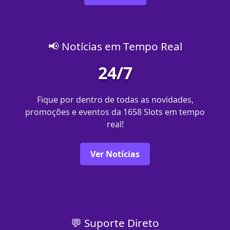
📢 Notícias em Tempo Real
24/7
Fique por dentro de todas as novidades,
promoções e eventos da 1658 Slots em tempo
real!
Ver Notícias
💬 Suporte Direto