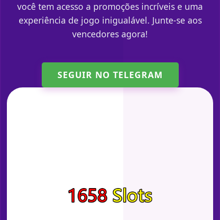
você tem acesso a promoções incríveis e uma
experiência de jogo inigualável. Junte-se aos
vencedores agora!
SEGUIR NO TELEGRAM