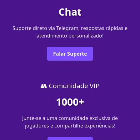
Chat
Suporte direto via Telegram, respostas rápidas e
atendimento personalizado!
Falar Suporte
👥 Comunidade VIP
1000+
Junte-se a uma comunidade exclusiva de
jogadores e compartilhe experiências!