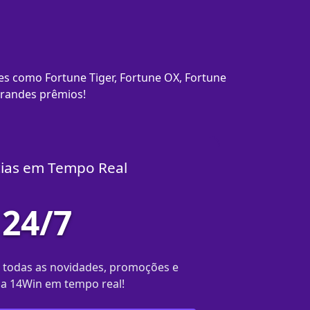
s como Fortune Tiger, Fortune OX, Fortune
grandes prêmios!
cias em Tempo Real
24/7
e todas as novidades, promoções e
a 14Win em tempo real!