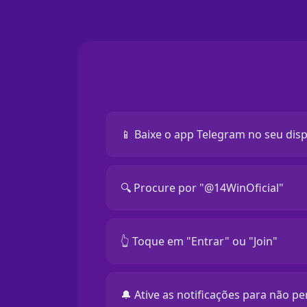
📱 Baixe o app Telegram no seu disp
🔍 Procure por "@14WinOficial"
👆 Toque em "Entrar" ou "Join"
🔔 Ative as notificações para não p