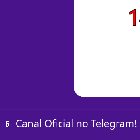
📱 Canal Oficial no Telegram!