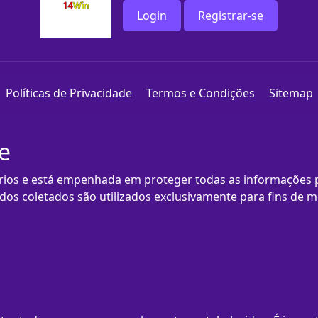
Login
Registrar-se
Políticas de Privacidade
Termos e Condições
Sitemap
de
ários e está empenhada em proteger todas as informações 
os coletados são utilizados exclusivamente para fins de m