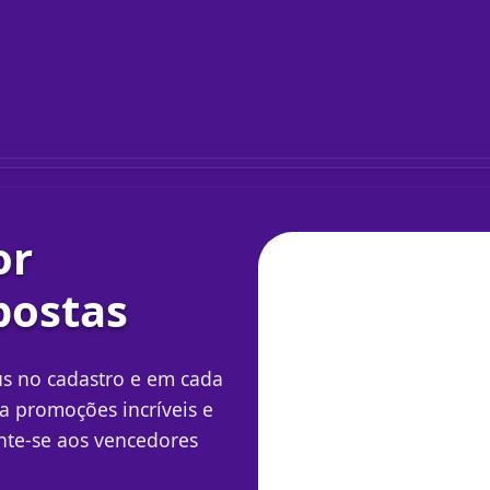
or
postas
s no cadastro e em cada
a promoções incríveis e
unte-se aos vencedores