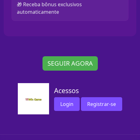
🎁 Receba bônus exclusivos
automaticamente
SEGUIR AGORA
Acessos
Login
Registrar-se