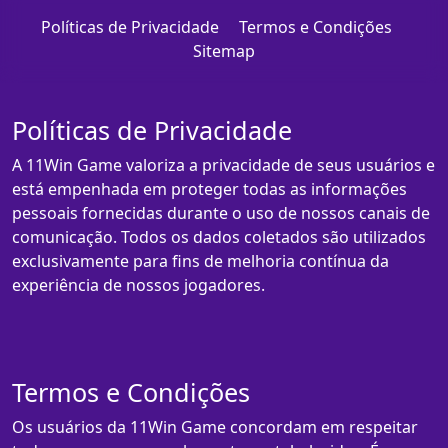
Políticas de Privacidade
Termos e Condições
Sitemap
Políticas de Privacidade
A 11Win Game valoriza a privacidade de seus usuários e
está empenhada em proteger todas as informações
pessoais fornecidas durante o uso de nossos canais de
comunicação. Todos os dados coletados são utilizados
exclusivamente para fins de melhoria contínua da
experiência de nossos jogadores.
Termos e Condições
Os usuários da 11Win Game concordam em respeitar