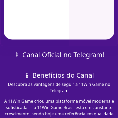
📱 Canal Oficial no Telegram!
📱 Benefícios do Canal
Descubra as vantagens de seguir a 11Win Game no
Telegram
A 11Win Game criou uma plataforma móvel moderna e
sofisticada — a 11Win Game Brasil está em constante
crescimento, sendo hoje uma referência em qualidade