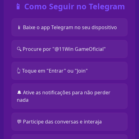
📱 Como Seguir no Telegram
📱 Baixe o app Telegram no seu dispositivo
🔍 Procure por "@11Win GameOficial"
👆 Toque em "Entrar" ou "Join"
🔔 Ative as notificações para não perder
nada
💬 Participe das conversas e interaja