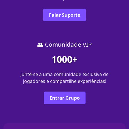
Falar Suporte
👥 Comunidade VIP
1000+
Junte-se a uma comunidade exclusiva de
jogadores e compartilhe experiências!
Entrar Grupo