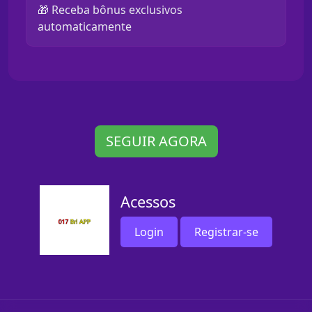
🎁 Receba bônus exclusivos
automaticamente
SEGUIR AGORA
Acessos
Login
Registrar-se